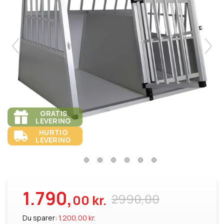
GRATIS
LEVERING
HURTIG
LEVERING
1.790,
2990,00
00 kr.
Du sparer:
1.200,00 kr.