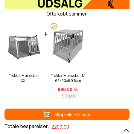
Ofte købt sammen
Trekker Hundebur
Trekker Hundebur M
XXL
65x90x69.5cm
104x90.5x69.5cm
990,
00 kr.
1990,00
Tilføj valgte til kurv
Totale besparelser:
-2200,00