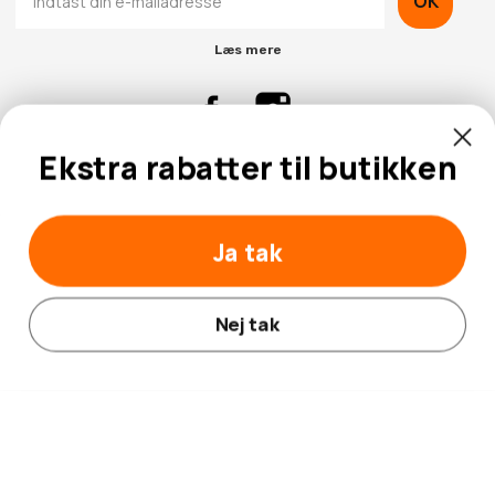
OK
Læs mere
Ekstra rabatter til butikken
Kontaktinformation
Kundeservice
Ja tak
Nej tak
© 2026 Hobbybox.dk