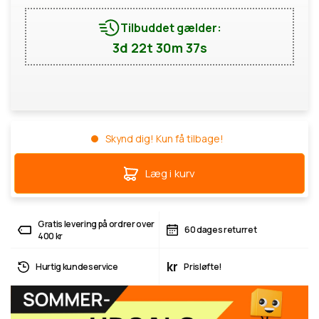
Tilbuddet gælder:
3d 22t 30m 37s
Skynd dig! Kun få tilbage!
Læg i kurv
Gratis levering på ordrer over
60 dages returret
400 kr
kr
Hurtig kundeservice
Prisløfte!