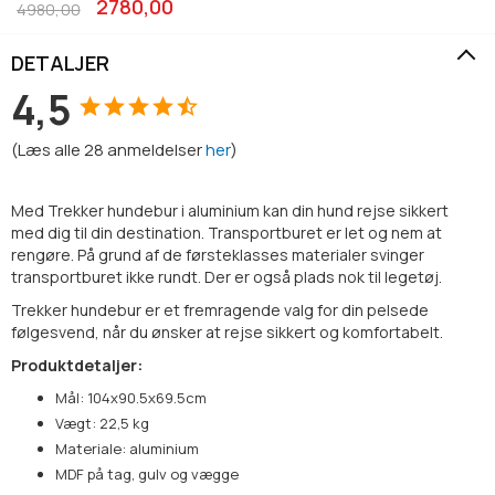
2780,00
4980,00
DETALJER
4,5
(
Læs alle
28
anmeldelser
her
)
Med Trekker hundebur i aluminium kan din hund rejse sikkert
med dig til din destination. Transportburet er let og nem at
rengøre. På grund af de førsteklasses materialer svinger
transportburet ikke rundt. Der er også plads nok til legetøj.
Trekker hundebur er et fremragende valg for din pelsede
følgesvend, når du ønsker at rejse sikkert og komfortabelt.
Produktdetaljer:
Mål: 104x90.5x69.5cm
Vægt: 22,5 kg
Materiale: aluminium
MDF på tag, gulv og vægge