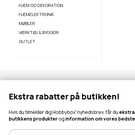
HJEM OG DEKORATION
HJEMELEKTRONIK
MØBLER
VÆRKTØJ & BYGGERI
OUTLET
Nyhedsbrev
Ekstra rabatter på butikken!
Abonner for at modtage tilbud og information om nye produk
Hvis du tilmelder dig Hobbybox' nyhedsbrev, får du
ek
butikkens produkter
og
information om vores bed
Læs mere