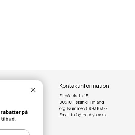
Kontaktinformation
Elimäenkatu 15,
ter!
00510 Helsinki, Finland
org. Nummer: 0993163-7
stra rabatter på
Email: info@hobbybox.dk
OK
ste tilbud.