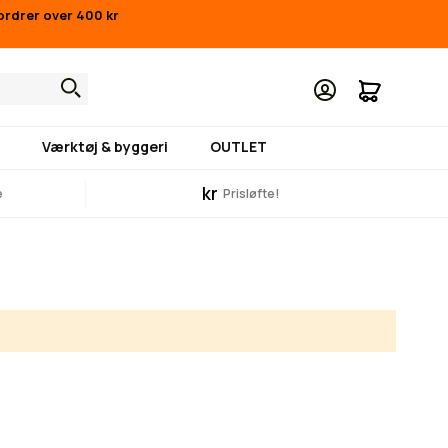
 ordrer over 400 kr
Min indk
Værktøj & byggeri
OUTLET
kr
e
Prisløfte!