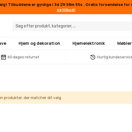
g! Tilbuddene er gyldige i
3d 21t 58m 55s
. Gratis forsendelse for
se tilbud!
ave
Hjem og dekoration
Hjemelektronik
Møbler
60 dages returret
Hurtig kundeservic
en produkter, der matcher dit valg.