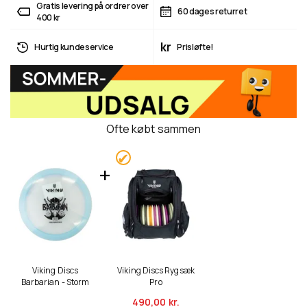
Gratis levering på ordrer over
60 dages returret
400 kr
kr
Hurtig kundeservice
Prisløfte!
Ofte købt sammen
Viking Discs
Viking Discs Rygsæk
Barbarian - Storm
Pro
490,
00 kr.