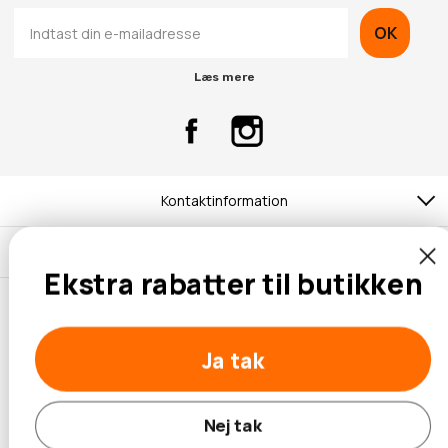
OK
Læs mere
Kontaktinformation
Kundeservice
Ekstra rabatter til butikken
Ja tak
© 2026 Hobbybox.dk
Nej tak