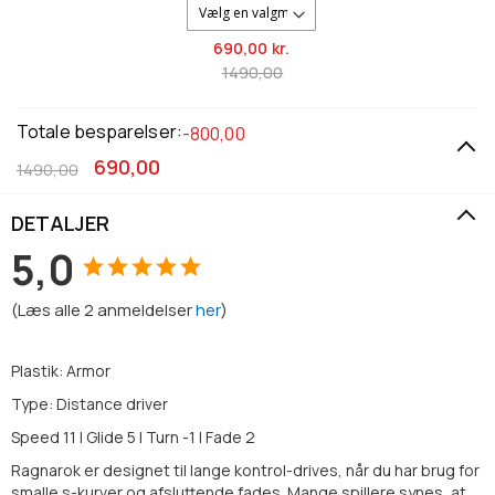
690,
00 kr.
1490,00
Totale besparelser:
-800,00
690,00
1490,00
DETALJER
5,0
(
Læs alle
2
anmeldelser
her
)
Plastik: Armor
Type: Distance driver
Speed 11 | Glide 5 | Turn -1 | Fade 2
Ragnarok er designet til lange kontrol-drives, når du har brug for
smalle s-kurver og afsluttende fades. Mange spillere synes, at