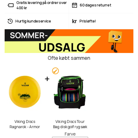
Gratis levering på ordrer over
60 dages returret
400 kr
kr
Hurtig kundeservice
Prisløfte!
Ofte købt sammen
Viking Discs
Viking Discs Tour
Ragnarok - Armor
Bag disk golf rygsæk
Farve