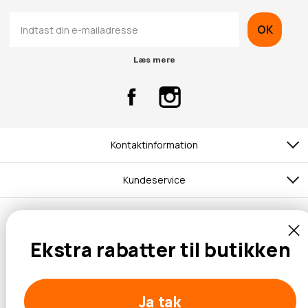
OK
Læs mere
Kontaktinformation
Kundeservice
Ekstra rabatter til butikken
© 2026 Hobbybox.dk
Ja tak