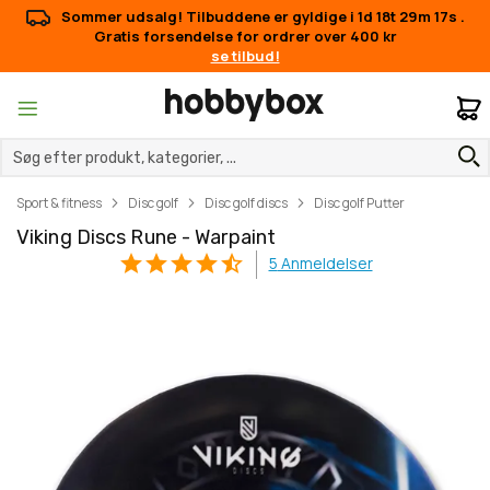
Sommer udsalg! Tilbuddene er gyldige i
1d 18t 29m 17s
.
Gratis forsendelse for ordrer over 400 kr
se tilbud!
M
Sport & fitness
Disc golf
Disc golf discs
Disc golf Putter
Viking Discs Rune - Warpaint
5
Anmeldelser
Gå
Gå
til
til
slutningen
starten
af
af
billedgalleriet
billedgalleriet