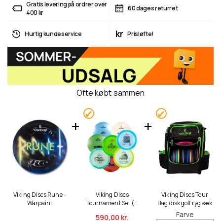
Gratis levering på ordrer over
60 dages returret
400 kr
kr
Hurtig kundeservice
Prisløfte!
Ofte købt sammen
Viking Discs Rune -
Viking Discs
Viking Discs Tour
Warpaint
Tournament Set (8
Bag disk golf rygsæk
discs)
Farve
590,
00 kr.