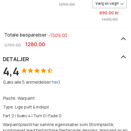
1299,00
690,
00 kr.
1490,00
Totale besparelser:
-1509,00
1280,00
2789,00
DETALJER
4,4
(
Læs alle
5
anmeldelser
her
)
Plastik: Warpaint
Type: Lige putt & indspil
Fart 2 | Svæv 4 | Turn 0 | Fade 0
Warpaintplastil har samme egenskaber som Stormplastik,
kombineret med fantastiske flerfarvede designs. Warpaint er en