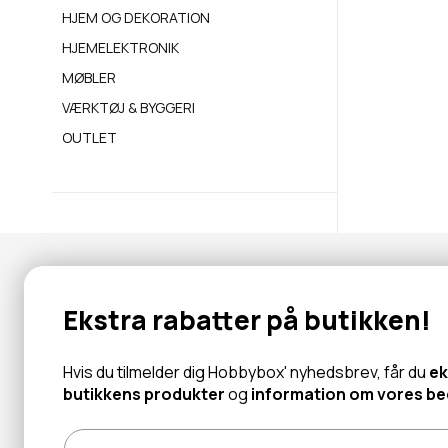
HJEM OG DEKORATION
HJEMELEKTRONIK
MØBLER
VÆRKTØJ & BYGGERI
OUTLET
Nyhedsbrev
Ekstra rabatter på butikken!
Abonner for at modtage tilbud og information om nye produk
Hvis du tilmelder dig Hobbybox' nyhedsbrev, får du
ek
butikkens produkter
og
information om vores bed
Læs mere