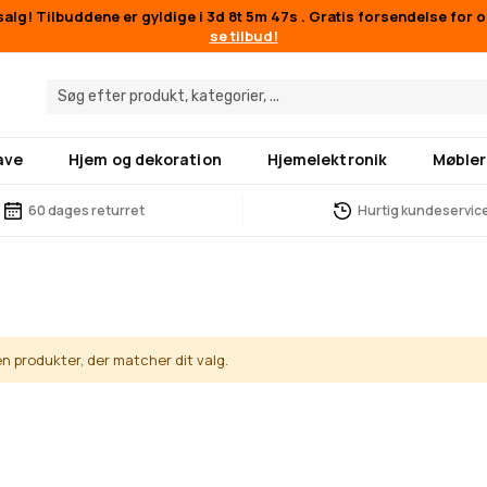
lg! Tilbuddene er gyldige i
3d 8t 5m 46s
. Gratis forsendelse for 
se tilbud!
ave
Hjem og dekoration
Hjemelektronik
Møbler
60 dages returret
Hurtig kundeservic
en produkter, der matcher dit valg.