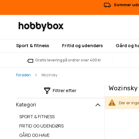
Sommer udsa
Sport & fitness
Fritid og udendørs
Gård og h
Gratis levering på ordrer over 400 kr
Forsiden
Wozinsky
Wozinsky
Filtrer efter
Der er ing
Kategori
SPORT & FITNESS
FRITID OG UDENDØRS
GÅRD OG HAVE