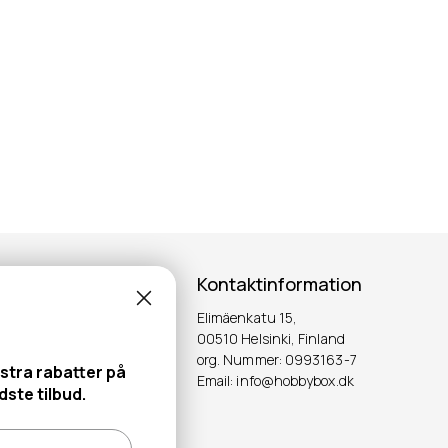
Kontaktinformation
Elimäenkatu 15,
ter!
00510 Helsinki, Finland
org. Nummer: 0993163-7
stra rabatter på
Email: info@hobbybox.dk
OK
ste tilbud.