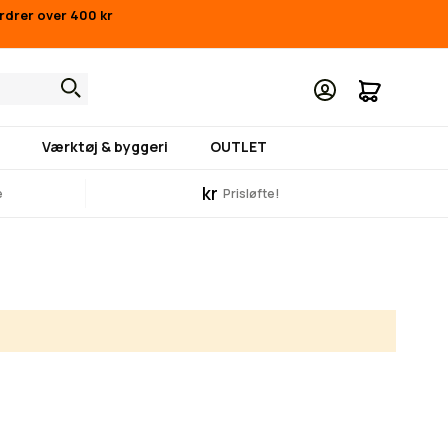
ordrer over 400 kr
Min indk
Værktøj & byggeri
OUTLET
kr
e
Prisløfte!