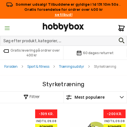
Sommer udsalg! Tilbuddene er gyldige i
1d 13t 10m 50s
.
Gratis forsendelse for ordrer over 400 kr
se tilbud!
M
Gratis levering på ordrer over
60 dages returret
400 kr
Forsiden
Sport & fitness
Træningsudstyr
Styrketræning
Styrketræning
Filtrer
-309 KR.
-200 KR.
INDTIL 09.08
INDTIL 09.08
SOMMER
SOMMER