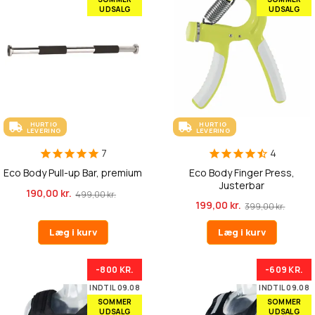
UDSALG
UDSALG
HURTIG
HURTIG
LEVERING
LEVERING
7
4
Eco Body Pull-up Bar, premium
Eco Body Finger Press,
Justerbar
190,00 kr.
499,00 kr.
199,00 kr.
399,00 kr.
Læg i kurv
Læg i kurv
-800 KR.
-609 KR.
INDTIL 09.08
INDTIL 09.08
SOMMER
SOMMER
UDSALG
UDSALG