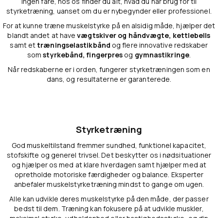
Ingen fare, hos os finder du alt, hvad du har brug for til
styrketræning, uanset om du er nybegynder eller professionel.
For at kunne træne muskelstyrke på en alsidig måde, hjælper det
blandt andet at have
vægtskiver og håndvægte, kettlebells
samt et
træningselastikbånd
og flere innovative redskaber
som
styrkebånd, fingerpres
og
gymnastikringe
.
Når redskaberne er i orden, fungerer styrketræningen som en
dans, og resultaterne er garanterede.
Styrketræning
God muskeltilstand fremmer sundhed, funktionel kapacitet,
stofskifte og generel trivsel. Det beskytter os i nødsituationer
og hjælper os med at klare hverdagen samt hjælper med at
opretholde motoriske færdigheder og balance. Eksperter
anbefaler muskelstyrketræning mindst to gange om ugen.
Alle kan udvikle deres muskelstyrke på den måde, der passer
bedst til dem. Træning kan fokusere på at udvikle muskler,