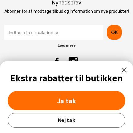
Nyhedsbrev
Abonner for at modtage tilbud og information om nye produkter!
OK
Læs mere
Ekstra rabatter til butikken
Kontaktinformation
Kundeservice
Ja tak
Nej tak
© 2026 Hobbybox.dk