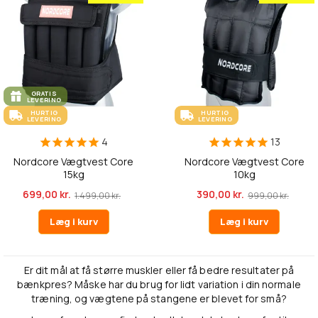
GRATIS
LEVERING
HURTIG
HURTIG
LEVERING
LEVERING
4
13
Nordcore Vægtvest Core
Nordcore Vægtvest Core
15kg
10kg
699,00 kr.
390,00 kr.
1.499,00 kr.
999,00 kr.
Læg i kurv
Læg i kurv
Er dit mål at få større muskler eller få bedre resultater på
bænkpres? Måske har du brug for lidt variation i din normale
træning, og vægtene på stangene er blevet for små?